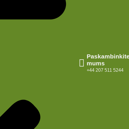
Paskambinkit
mums
+44 207 511 5244