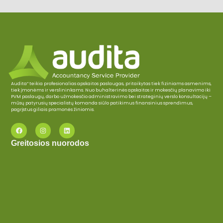
Audita“ teikia profesionalias apskaitos paslaugas, pritaikytas tiek fiziniams asmenims,
tiek įmonėms ir verslininkams. Nuo buhalterinės apskaitos ir mokesčių planavimo iki
PVM paslaugų, darbo užmokesčio administravimo bei strateginių verslo konsultacijų –
mūsų patyrusių specialistų komanda siūlo patikimus finansinius sprendimus,
pagrįstus giliais pramonės žiniomis.
Greitosios nuorodos