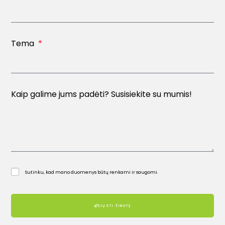
Tema
Kaip galime jums padėti? Susisiekite su mumis!
Sutinku, kad mano duomenys būtų renkami ir saugomi.
SIŲSTI ŽINUTĘ