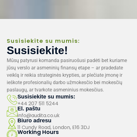
Susisiekite su mumis:
Susisiekite!
Mūsų patyrusi komanda pasiruošusi padėti bet kuriame
jūsų verslo ar asmeninių finansų etape – ar pradedate
veiklą ir reikia strateginės krypties, ar plečiate įmonę ir
ieškote profesionalių darbo užmokesčio bei mokesčių
paslaugų, ar tvarkote asmeninius mokesčius.
Susisiekite su mumis:
+44 207 511 5244
El. paštu
info@audita.co.uk
Biuro adresu
11 Cundy Road, London, E16 3DJ
Working Hours